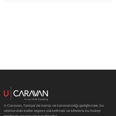
U Caravan, Türkiye'de kamp ve karavancılığı geliştirmek, bu
alanlardaki kalite algısını yükseltmek ve kitlelere bu hobiyi
tanıtmak vizyonuyla kurulmuştur.