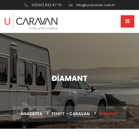
0(530) 832 87 70
info@ucaravan.com.tr
DIAMANT
ANASAYFA
FENDT - CARAVAN
DİAMANT