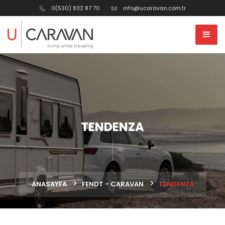
0(530) 832 87 70
info@ucaravan.com.tr
TENDENZA
ANASAYFA
FENDT - CARAVAN
TENDENZA