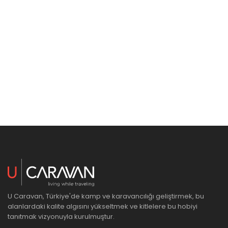
U Caravan, Türkiye'de kamp ve karavancılığı geliştirmek, bu
alanlardaki kalite algısını yükseltmek ve kitlelere bu hobiyi
tanıtmak vizyonuyla kurulmuştur.